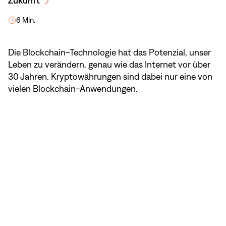
Zukunft
6 Min.
Die Blockchain-Technologie hat das Potenzial, unser
Leben zu verändern, genau wie das Internet vor über
30 Jahren. Kryptowährungen sind dabei nur eine von
vielen Blockchain-Anwendungen.
NaN
/
5
In Kürze: Blockchain Technologie
Blockchain macht Transaktionen im
Internet schneller und sicherer. Erfahre in
vier Schritten, wie die revolutionäre