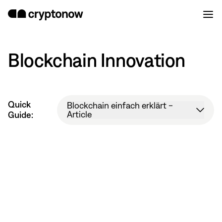
Blockchain Innovation
Quick
Blockchain einfach erklärt -
Blockchain einfach erklärt -
Article
Article
Guide:
NaN
/
5
In Kürze: Blockchain Technologie
Blockchain macht Transaktionen im