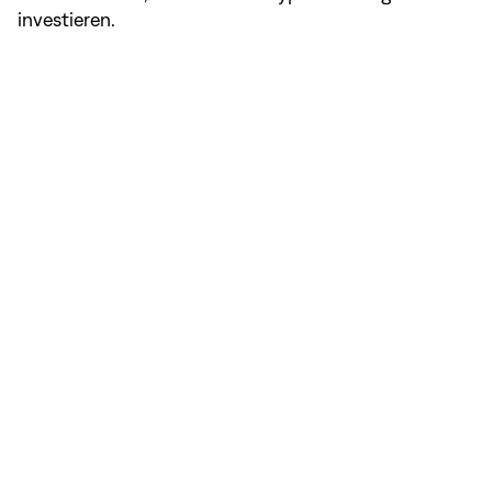
investieren.
NaN
/
5
In Kürze: Verbreitete Betrügereien
Hier sind die häufigsten Tricks, die von
Krypto-Betrügern verwendet werden: