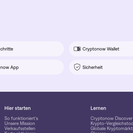
chritte
Cryptonow Wallet
onow App
Sicherheit
Hier starten
Lernen
So funktioniert's
Cryptonow Discover
Unsere Mission
Krypto-Vergleichstoo
Verkaufsstellen
Globale Kryptomärkt