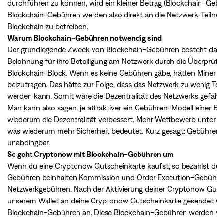
durchführen zu können, wird ein kleiner Betrag (Blockchain-Geb
Blockchain-Gebühren werden also direkt an die Netzwerk-Teiln
Blockchain zu betreiben.
Warum Blockchain-Gebühren notwendig sind
Der grundlegende Zweck von Blockchain-Gebühren besteht darin
Belohnung für ihre Beteiligung am Netzwerk durch die Überpr
Blockchain-Block. Wenn es keine Gebühren gäbe, hätten Miner 
beizutragen. Das hätte zur Folge, dass das Netzwerk zu wenig T
werden kann. Somit wäre die Dezentralität des Netzwerks gef
Man kann also sagen, je attraktiver ein Gebühren-Modell einer
wiederum die Dezentralität verbessert. Mehr Wettbewerb unter d
was wiederum mehr Sicherheit bedeutet. Kurz gesagt: Gebühren b
unabdingbar.
So geht Cryptonow mit Blockchain-Gebühren um
Wenn du eine Cryptonow Gutscheinkarte kaufst, so bezahlst d
Gebühren beinhalten Kommission und Order Execution-Gebühren
Netzwerkgebühren. Nach der Aktivierung deiner Cryptonow G
unserem Wallet an deine Cryptonow Gutscheinkarte gesendet we
Blockchain-Gebühren an. Diese Blockchain-Gebühren werden 