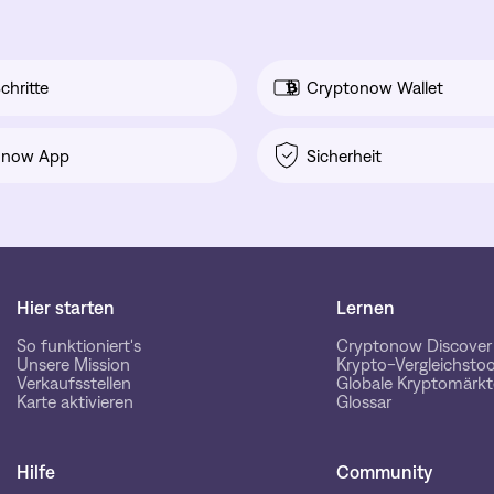
chritte
Cryptonow Wallet
onow App
Sicherheit
Hier starten
Lernen
So funktioniert's
Cryptonow Discover
Unsere Mission
Krypto-Vergleichstoo
Verkaufsstellen
Globale Kryptomärkt
Karte aktivieren
Glossar
Hilfe
Community