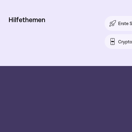
Hilfethemen
Erste S
Crypt