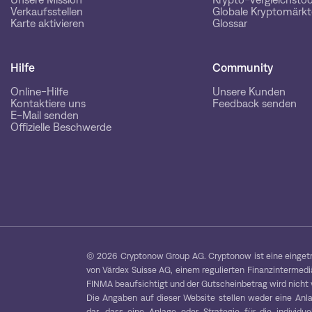
Verkaufsstellen
Globale Kryptomärkt
Karte aktivieren
Glossar
Hilfe
Community
Online-Hilfe
Unsere Kunden
Kontaktiere uns
Feedback senden
E-Mail senden
Offizielle Beschwerde
© 2026 Cryptonow Group AG. Cryptonow ist eine eingetra
von Värdex Suisse AG, einem regulierten Finanzintermediär
FINMA beaufsichtigt und der Gutscheinbetrag wird nicht v
Die Angaben auf dieser Website stellen weder eine Anl
dar, dass eine Anlage oder Strategie für die individu