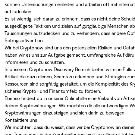
können Untersuchungen einleiten und arbeiten oft mit inter
aufzudecken.
Es ist wichtig, sich daran zu erinnern, dass es nicht deine Sc
ausgeklügelte Taktiken und zielen auf gutgläubige Menschen ab
Täuschungen aufzudecken und zu verhindern, dass andere O
Betrugsprävention
Wir bei Cryptonow sind uns den potenziellen Risiken und Gefah
haben wir es uns zur Aufgabe gemacht, umfangreiche Aufklärun
informieren und zu schützen.
In unserem Cryptonow Discovery Bereich bieten wir eine Fülle vo
Artikel, die dazu dienen, Scams zu erkennen und Strategien zum
Ressourcen sind sorgfältig gestaltet, um die Komplexität des
sicheres Krypto- und Finanzumfeld zu fördern.
Ebenso findest du in unserer Onlinehilfe eine Vielzahl von Art
deinen Kryptowährungen. Wir möchten dir alle notwendigen Wer
Kryptowährungen einzusteigen und sich darin zu bewegen.
Kontaktiere uns
Wir möchten, dass du weisst, dass wir bei Cryptonow an deiner 
und Transparenz in der Kryptowährungswelt verpflichtet fühlen