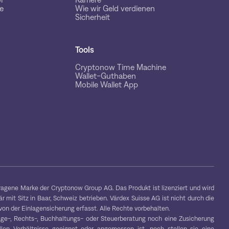
e
Wie wir Geld verdienen
Sicherheit
Tools
Cryptonow Time Machine
Wallet-Guthaben
Mobile Wallet App
gene Marke der Cryptonow Group AG. Das Produkt ist lizenziert und wird
 mit Sitz in Baar, Schweiz betrieben. Värdex Suisse AG ist nicht durch die
on der Einlagensicherung erfasst. Alle Rechte vorbehalten.
age-, Rechts-, Buchhaltungs- oder Steuerberatung noch eine Zusicherung
ellen Verhältnisse geeignet oder angemessen ist, noch stellen sie eine