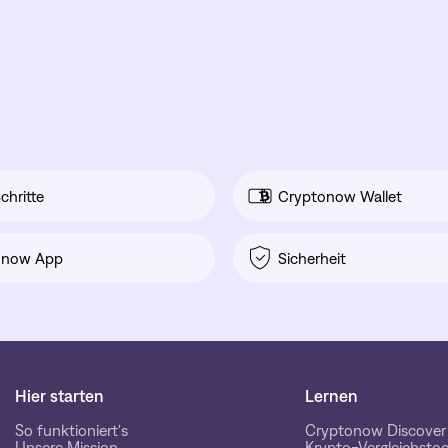
chritte
Cryptonow Wallet
onow App
Sicherheit
Hier starten
Lernen
So funktioniert's
Cryptonow Discover
Unsere Mission
Krypto-Vergleichstoo